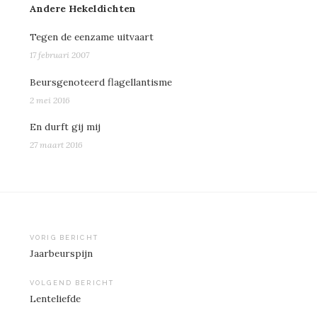
Andere Hekeldichten
Tegen de eenzame uitvaart
17 februari 2007
Beursgenoteerd flagellantisme
2 mei 2016
En durft gij mij
27 maart 2016
VORIG BERICHT
Jaarbeurspijn
Bericht
navigatie
VOLGEND BERICHT
Lenteliefde