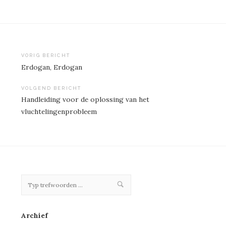
VORIG BERICHT
Erdogan, Erdogan
Bericht
navigatie
VOLGEND BERICHT
Handleiding voor de oplossing van het
vluchtelingenprobleem
Archief